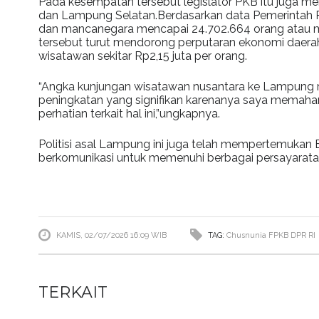
Pada kesempatan tersebut legislator PKB itu juga 
dan Lampung Selatan.Berdasarkan data Pemerintah P
dan mancanegara mencapai 24.702.664 orang atau me
tersebut turut mendorong perputaran ekonomi daerah 
wisatawan sekitar Rp2,15 juta per orang.
“Angka kunjungan wisatawan nusantara ke Lampung 
peningkatan yang signifikan karenanya saya memah
perhatian terkait hal ini,”ungkapnya.
Politisi asal Lampung ini juga telah mempertemukan
berkomunikasi untuk memenuhi berbagai persayaratan
KAMIS, 02/07/2026 16:09 WIB
TAG:
Chusnunia
FPKB DPR RI
TERKAIT