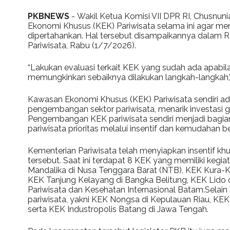
PKBNEWS
- Wakil Ketua Komisi VII DPR RI, Chusnun
Ekonomi Khusus (KEK) Pariwisata selama ini agar me
dipertahankan. Hal tersebut disampaikannya dalam
Pariwisata, Rabu (1/7/2026).
“Lakukan evaluasi terkait KEK yang sudah ada apabila 
memungkinkan sebaiknya dilakukan langkah-langkah,”
Kawasan Ekonomi Khusus (KEK) Pariwisata sendiri a
pengembangan sektor pariwisata, menarik investasi gl
Pengembangan KEK pariwisata sendiri menjadi bagian
pariwisata prioritas melalui insentif dan kemudahan b
Kementerian Pariwisata telah menyiapkan insentif kh
tersebut. Saat ini terdapat 8 KEK yang memiliki keg
Mandalika di Nusa Tenggara Barat (NTB), KEK Kura-Ku
KEK Tanjung Kelayang di Bangka Belitung, KEK Lido d
Pariwisata dan Kesehatan Internasional Batam.Selai
pariwisata, yakni KEK Nongsa di Kepulauan Riau, KEK 
serta KEK Industropolis Batang di Jawa Tengah.