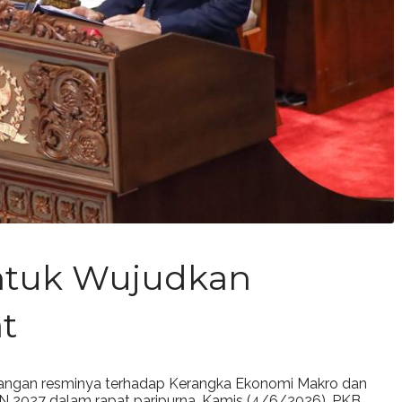
ntuk Wujudkan
t
angan resminya terhadap Kerangka Ekonomi Makro dan
 2027 dalam rapat paripurna, Kamis (4/6/2026). PKB