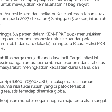
ntuk mewujudkan kemaslahatan riil bagi rakyat.
n Asumsi Makro dan Indikator Kesejahteraan tahun 2027.
 pada 2027 di kisaran 5,8 hingga 6,5 persen, ini adalah
.
8 hingga 6,5 persen dalam KEM-PPKF 2027 menunjukkan
ampuan ekonomi Indonesia untuk keluar dari pola
a lebih dari satu dekade,” terang Juru Bicara Fraksi PKB
RI.
ilitas harga menjadi kunci daya beli. Target inflasi ini
seimbangan antara pertumbuhan ekonomi dan stabilitas
i masyarakat, meningkatkan kepastian dunia usaha, dan
esar Rp16.800–17.500/USD, ini cukup realistis namun
msi nilai tukar rupiah yang di patok tersebut
ealistis terhadap dinamika global.
h kebijakan moneter negara-negara maju tentu akan sangat