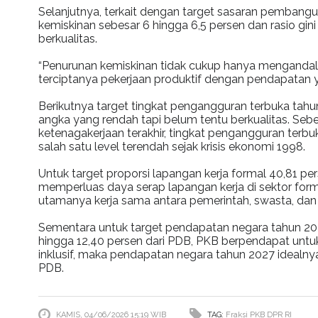
Selanjutnya, terkait dengan target sasaran pembang
kemiskinan sebesar 6 hingga 6,5 persen dan rasio gi
berkualitas.
“Penurunan kemiskinan tidak cukup hanya mengandalk
terciptanya pekerjaan produktif dengan pendapatan 
Berikutnya target tingkat pengangguran terbuka tahu
angka yang rendah tapi belum tentu berkualitas. Sebena
ketenagakerjaan terakhir, tingkat pengangguran terbuk
salah satu level terendah sejak krisis ekonomi 1998.
Untuk target proporsi lapangan kerja formal 40,81 p
memperluas daya serap lapangan kerja di sektor form
utamanya kerja sama antara pemerintah, swasta, dan 
Sementara untuk target pendapatan negara tahun 202
hingga 12,40 persen dari PDB, PKB berpendapat unt
inklusif, maka pendapatan negara tahun 2027 idealnya
PDB.
KAMIS, 04/06/2026 15:19 WIB
TAG:
Fraksi PKB DPR RI