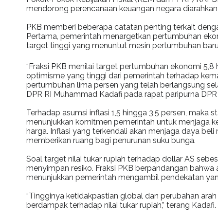
mendorong perencanaan keuangan negara diarahkan u
PKB memberi beberapa catatan penting terkait denga
Pertama, pemerintah menargetkan pertumbuhan ekonomi
target tinggi yang menuntut mesin pertumbuhan baru
“Fraksi PKB menilai target pertumbuhan ekonomi 5,
optimisme yang tinggi dari pemerintah terhadap kem
pertumbuhan lima persen yang telah berlangsung selam
DPR RI Muhammad Kadafi pada rapat paripurna DPR 
Terhadap asumsi inflasi 1,5 hingga 3,5 persen, maka stab
menunjukkan komitmen pemerintah untuk menjaga ke
harga. Inflasi yang terkendali akan menjaga daya bel
memberikan ruang bagi penurunan suku bunga.
Soal target nilai tukar rupiah terhadap dollar AS seb
menyimpan resiko. Fraksi PKB berpandangan bahwa asu
menunjukkan pemerintah mengambil pendekatan yang r
“Tingginya ketidakpastian global dan perubahan ara
berdampak terhadap nilai tukar rupiah,” terang Kadafi.