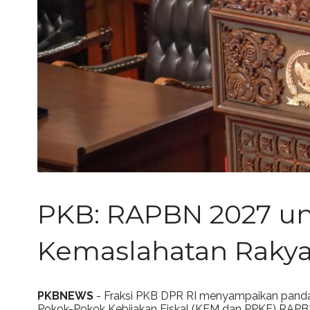
PKB: RAPBN 2027 u
Kemaslahatan Rakya
PKBNEWS
- Fraksi PKB DPR RI menyampaikan pand
Pokok-Pokok Kebijakan Fiskal (KEM dan PPKF) RAPBN