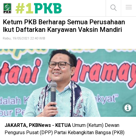
Ketum PKB Berharap Semua Perusahaan Ikut Daftarkan Karyawan
Vaksin Mandiri
MENU
Ketum PKB Berharap Semua Perusahaan
Ikut Daftarkan Karyawan Vaksin Mandiri
Rabu, 19/05/2021 22:40 WIB
Cak Imin
JAKARTA, PKBNews - KETUA
Umum (Ketum) Dewan
Pengurus Pusat (DPP) Partai Kebangkitan Bangsa (PKB)