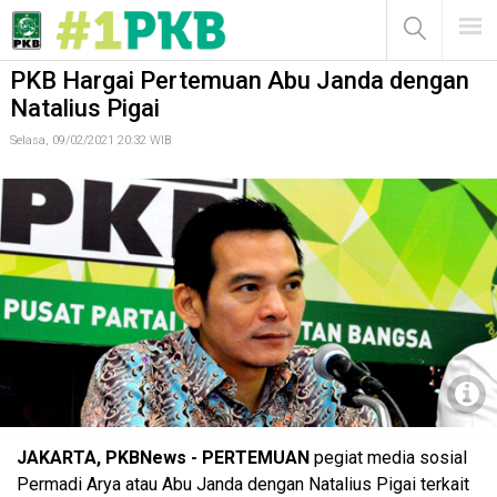
PKB Hargai Pertemuan Abu Janda dengan Natalius Pigai
MENU
PKB Hargai Pertemuan Abu Janda dengan
Natalius Pigai
Selasa, 09/02/2021 20:32 WIB
Daniel Johan
JAKARTA, PKBNews - PERTEMUAN
pegiat media sosial
Permadi Arya atau Abu Janda dengan Natalius Pigai terkait